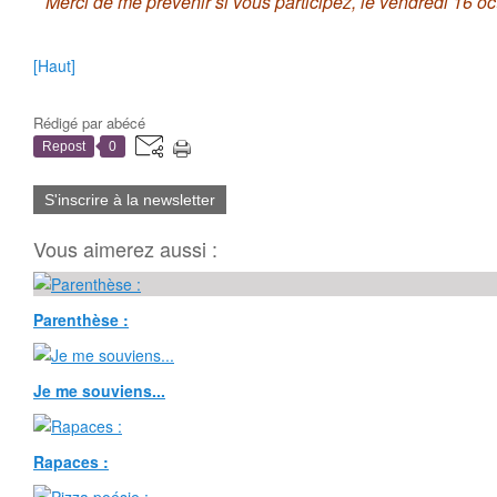
Merci de me prévenir si vous participez, le vendredi 16 oc
[Haut]
Rédigé par
abécé
Repost
0
S'inscrire à la newsletter
Vous aimerez aussi :
Parenthèse :
Je me souviens...
Rapaces :