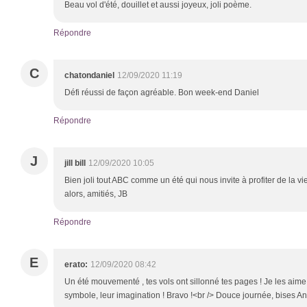
Beau vol d'été, douillet et aussi joyeux, joli poème.
Répondre
C
chatondaniel
12/09/2020 11:19
Défi réussi de façon agréable. Bon week-end Daniel
Répondre
J
jill bill
12/09/2020 10:05
Bien joli tout ABC comme un été qui nous invite à profiter de la vi
alors, amitiés, JB
Répondre
E
erato:
12/09/2020 08:42
Un été mouvementé , tes vols ont sillonné tes pages ! Je les aime t
symbole, leur imagination ! Bravo !<br /> Douce journée, bises A