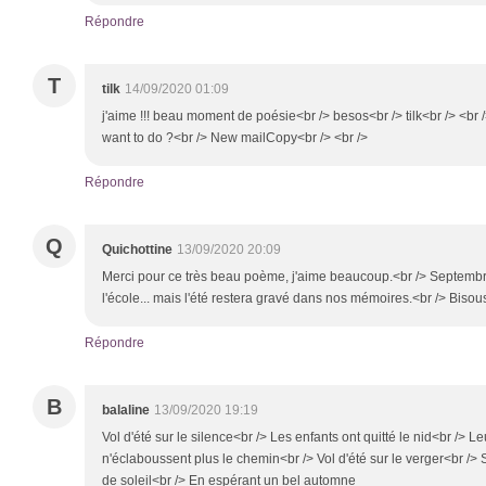
Répondre
T
tilk
14/09/2020 01:09
j'aime !!! beau moment de poésie<br /> besos<br /> tilk<br /> <br 
want to do ?<br /> New mailCopy<br /> <br />
Répondre
Q
Quichottine
13/09/2020 20:09
Merci pour ce très beau poème, j'aime beaucoup.<br /> Septembr
l'école... mais l'été restera gravé dans nos mémoires.<br /> Bisou
Répondre
B
balaline
13/09/2020 19:19
Vol d'été sur le silence<br /> Les enfants ont quitté le nid<br /> Leu
n'éclaboussent plus le chemin<br /> Vol d'été sur le verger<br /> 
de soleil<br /> En espérant un bel automne