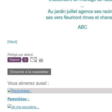
...
Au jardin juillet agence ses raci
ses vers fleuriront rimes et chan
ABC
[Haut]
Rédigé par
abécé
Repost
0
S'inscrire à la newsletter
Vous aimerez aussi :
Parenthèse :