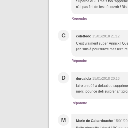
Superbe ABC ! mais ton "appréhens
n'ai pas fini de les découvrir ! Bis
Répondre
C
colettedc
15/01/2018 21:12
C'est vraiment super, Annick ! Quel
j'en suis à poursuivre mes lecture
Répondre
D
durgalola
15/01/2018 20:16
faire un défi à défaut de supprimer
merci pour ce défi surprenant pr
Répondre
M
Marie de Cabardouche
15/01/20