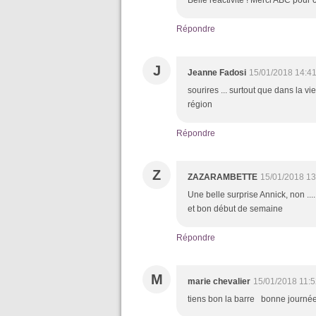
Belle réactivité ! Merci ABC pour c
Répondre
J
Jeanne Fadosi
15/01/2018 14:4
sourires ... surtout que dans la vi
région
Répondre
Z
ZAZARAMBETTE
15/01/2018 13
Une belle surprise Annick, non ..
et bon début de semaine
Répondre
M
marie chevalier
15/01/2018 11:
tiens bon la barre bonne journ