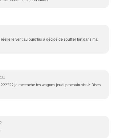
e surprenant défi, bon lundi !
1
e réelle le vent aujourd'hui a décidé de souffler fort dans ma
:31
.. ?????? je raccroche les wagons jeudi prochain.<br /> Bises
52
ée