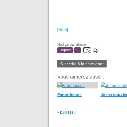
[Haut]
Rédigé par
abécé
Repost
0
S'inscrire à la newsletter
Vous aimerez aussi :
Parenthèse :
Je me souvien
« Défi 198 :