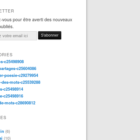
ETTER
-vous pour être averti des nouveaux
publiés.
ORIES
os-c25498908
partages-c25604086
er-poesie-c29279954
d-des-mots-c25539288
s-c25498914
e-c25498916
de-mots-c28690812
VES
in
(6)
ai
(10)