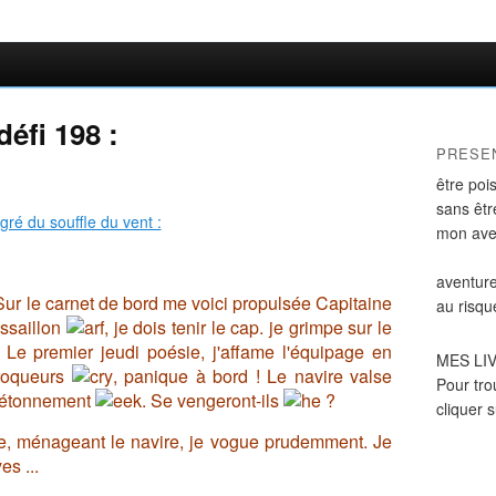
défi 198 :
PRESE
être poi
sans être
mon ave
aventure
! Sur le carnet de bord me voici propulsée Capitaine
au risqu
ussaillon
, je dois tenir le cap. je grimpe sur le
.. Le premier jeudi poésie, j'affame l'équipage en
MES LI
croqueurs
, panique à bord ! Le navire valse
Pour tro
l'étonnement
. Se vengeront-ils
?
cliquer 
se, ménageant le navire, je vogue prudemment. Je
...