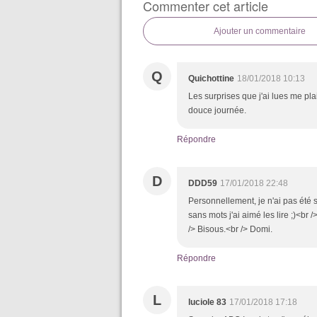
Commenter cet article
Ajouter un commentaire
Q
Quichottine
18/01/2018 10:13
Les surprises que j'ai lues me pl
douce journée.
Répondre
D
DDD59
17/01/2018 22:48
Personnellement, je n'ai pas été 
sans mots j'ai aimé les lire ;)<br
/> Bisous.<br /> Domi.
Répondre
L
luciole 83
17/01/2018 17:18