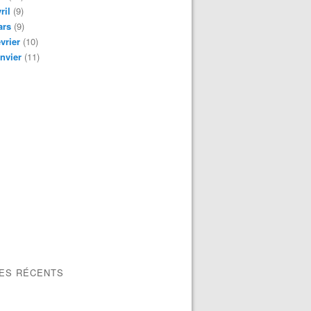
ril
(9)
ars
(9)
vrier
(10)
nvier
(11)
LES RÉCENTS