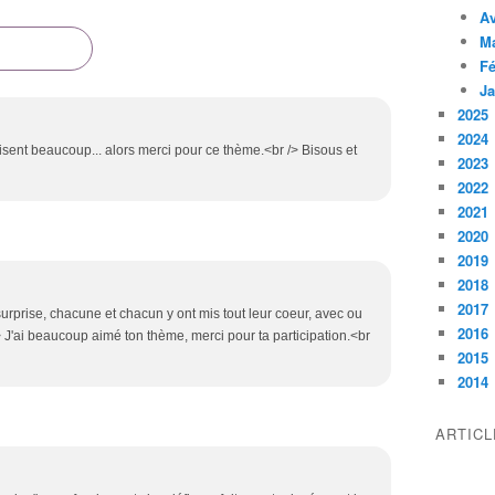
Av
M
Fé
Ja
2025
2024
aisent beaucoup... alors merci pour ce thème.<br /> Bisous et
2023
2022
2021
2020
2019
2018
2017
surprise, chacune et chacun y ont mis tout leur coeur, avec ou
2016
 /> J'ai beaucoup aimé ton thème, merci pour ta participation.<br
2015
2014
ARTIC