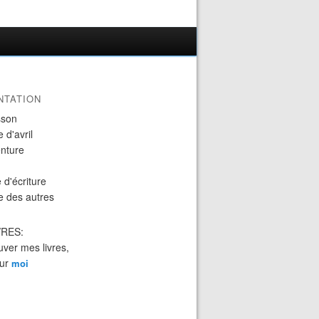
NTATION
sson
 d'avril
nture
 d'écriture
e des autres
VRES:
uver mes livres,
sur
moi