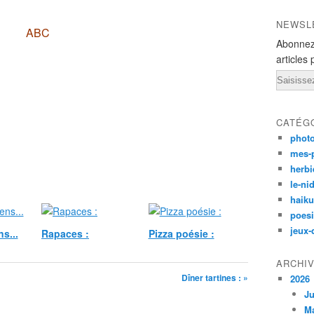
NEWSL
ABC
Abonnez
articles 
Email
CATÉG
phot
mes-
herbi
le-ni
haiku
poesi
jeux-
s...
Rapaces :
Pizza poésie :
ARCHI
Dîner tartines : »
2026
Ju
M