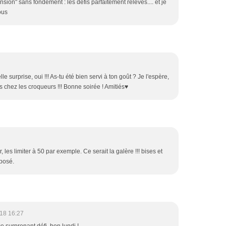
ion" sans fondement : les défis parfaitement relevés.... et je
ous
le surprise, oui !!! As-tu été bien servi à ton goût ? Je l'espère,
s chez les croqueurs !!! Bonne soirée ! Amitiés♥
, les limiter à 50 par exemple. Ce serait la galère !!! bises et
oposé.
18 16:27