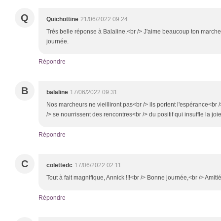
Q
Quichottine
21/06/2022 09:24
Très belle réponse à Balaline.<br /> J'aime beaucoup ton marcheu
journée.
Répondre
B
balaline
17/06/2022 09:31
Nos marcheurs ne vieilliront pas<br /> ils portent l'espérance<br 
/> se nourrissent des rencontres<br /> du positif qui insuffle la joi
Répondre
C
colettedc
17/06/2022 02:11
Tout à fait magnifique, Annick !!!<br /> Bonne journée,<br /> Amiti
Répondre