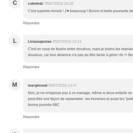
C
colettedc
05/07/2016 16:20
C'est superbe Annick ! J'♥ beaucoup ! Bonne et belle poursuite de 
Répondre
L
Liviaaugustae
05/07/2016 14:13
C'est un coup de foudre entre doudous, mais je plains les maman
doudous, car leur absence n'a pas du être facile à gérer.<br /> Be
Répondre
M
margimond
05/07/2016 13:47
Non, je ne m'oppose pas à ce mariage, même si deux enfants se s
peut-être une façon de rassembler les Hommes et aussi les "peti
bonne journée ABC
Répondre