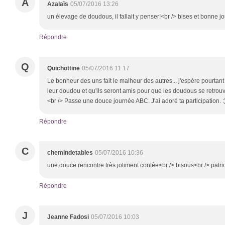
A
Azalaïs
05/07/2016 13:26
un élevage de doudous, il fallait y penser!<br /> bises et bonne j
Répondre
Q
Quichottine
05/07/2016 11:17
Le bonheur des uns fait le malheur des autres... j'espère pourtant
leur doudou et qu'ils seront amis pour que les doudous se retrouv
<br /> Passe une douce journée ABC. J'ai adoré ta participation. :
Répondre
C
chemindetables
05/07/2016 10:36
une douce rencontre très joliment contée<br /> bisous<br /> patri
Répondre
J
Jeanne Fadosi
05/07/2016 10:03