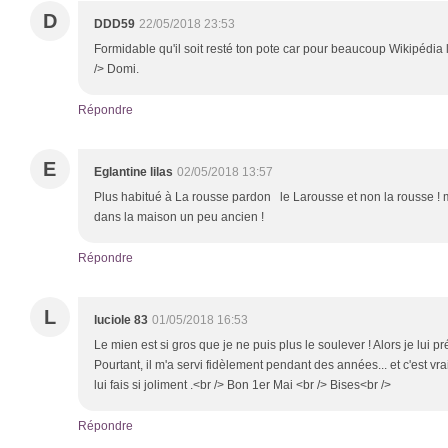
D
DDD59
22/05/2018 23:53
Formidable qu'il soit resté ton pote car pour beaucoup Wikipédia 
/> Domi.
Répondre
E
Eglantine lilas
02/05/2018 13:57
Plus habitué à La rousse pardon le Larousse et non la rousse ! ma
dans la maison un peu ancien !
Répondre
L
luciole 83
01/05/2018 16:53
Le mien est si gros que je ne puis plus le soulever ! Alors je lui pré
Pourtant, il m'a servi fidèlement pendant des années... et c'est vr
lui fais si joliment .<br /> Bon 1er Mai <br /> Bises<br />
Répondre