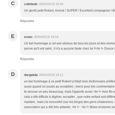
C
colettedc
30/04/2018 20:40
Un gentil petit Robert, Annick ! SUPER ! Excellent compagnon ! B
Répondre
E
erato:
30/04/2018 19:16
Un bel hommage à cet ami sérieux de tous les jours et des moments
pense qu'il est saint , il n'y a aucune faute chez lui !!<br /> Douce
Répondre
D
durgalola
30/04/2018 19:12
un bel hommage à ce petit Robert (c'était mon dictionnaire préféré
aussi quand on jouais au scrabble) ; merci pour ton commentaire e
te secoue un peu beaucoup, mais t'apporte aussi.<br /> mon fils 
cela a été difficile à digérer, accepter , que notre enfant soit différ
rejetant, mais j'ai rencontré (sur les blogs) des gens chaleureux,
association qui a été très aidante; <br /> <br /> Bises et bonne s