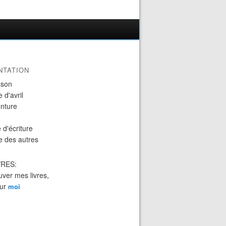
NTATION
sson
 d'avril
nture
 d'écriture
e des autres
VRES:
uver mes livres,
sur
moi