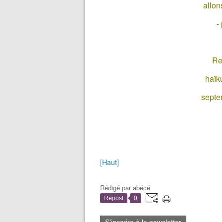
allon
-
Re
haïku
septe
[Haut]
Rédigé par
abécé
Repost
0