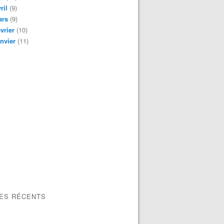
ril
(9)
ars
(9)
vrier
(10)
nvier
(11)
LES RÉCENTS