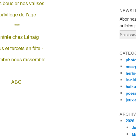
s boucler nos valises
NEWSL
 privilège de l'âge
Abonnez
***
articles 
Email
ntrée chez Lénaïg
s et tercets en fête -
CATÉG
mbre nous rassemble
phot
mes-
herbi
le-ni
ABC
haiku
poesi
jeux-
ARCHI
2026
Ju
M