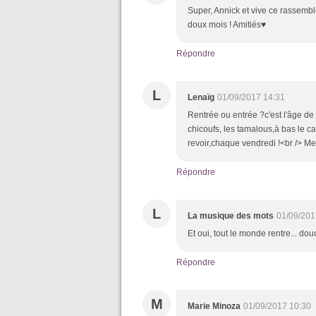
Super, Annick et vive ce rassemb
doux mois ! Amitiés♥
Répondre
L
Lenaïg
01/09/2017 14:31
Rentrée ou entrée ?c'est l'âge de
chicoufs, les tamalous,à bas le ca
revoir,chaque vendredi !<br /> Mer
Répondre
L
La musique des mots
01/09/201
Et oui, tout le monde rentre... 
Répondre
M
Marie Minoza
01/09/2017 10:30