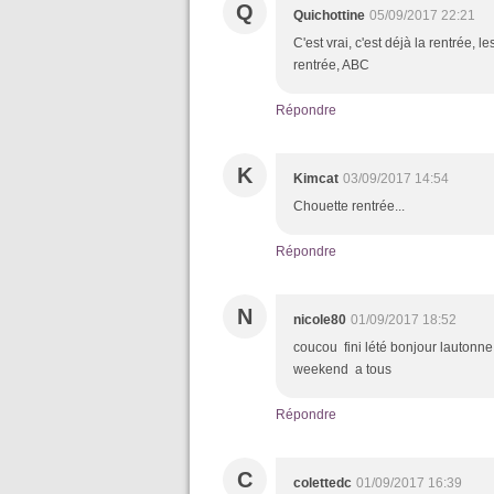
Q
Quichottine
05/09/2017 22:21
C'est vrai, c'est déjà la rentrée, l
rentrée, ABC
Répondre
K
Kimcat
03/09/2017 14:54
Chouette rentrée...
Répondre
N
nicole80
01/09/2017 18:52
coucou fini lété bonjour lautonne
weekend a tous
Répondre
C
colettedc
01/09/2017 16:39