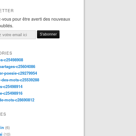
ETTER
-vous pour être averti des nouveaux
publiés.
ORIES
os-c25498908
partages-c25604086
er-poesie-c29279954
d-des-mots-c25539288
s-c25498914
e-c25498916
de-mots-c28690812
VES
in
(6)
ai
(10)