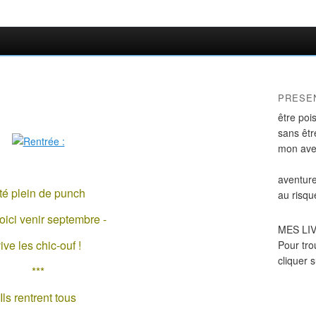
PRESE
être poi
sans être
mon ave
aventure
té plein de punch
au risqu
oici venir septembre -
MES LI
ive les chic-ouf !
Pour tro
cliquer 
***
Ils rentrent tous