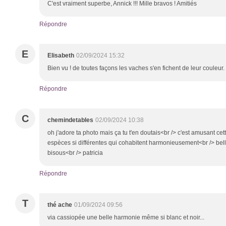
C'est vraiment superbe, Annick !!! Mille bravos ! Amitiés
Répondre
E
Elisabeth
02/09/2024 15:32
Bien vu ! de toutes façons les vaches s'en fichent de leur couleu
Répondre
C
chemindetables
02/09/2024 10:38
oh j'adore ta photo mais ça tu t'en doutais<br /> c'est amusant cet
espèces si différentes qui cohabitent harmonieusement<br /> bell
bisous<br /> patricia
Répondre
T
thé ache
01/09/2024 09:56
via cassiopée une belle harmonie même si blanc et noir...