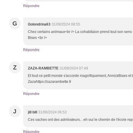
Répondre
G
Golondrina63
31/08/2024 08:55
Chez certains animaux<br /> La cohabitaion prend tout son sens 
Bises <br />
Répondre
Z
ZAZA-RAMBETTE
31/08/2024 07:49
Et tout ce petit monde s'accorde magnifiquement, AnnickBises et
Zazahttps://zazarambette.fr
Répondre
J
jill bill
31/08/2024 06:53
Ces vaches ont des admirateurs... eh oui le chemin de l'école repr
Répondre