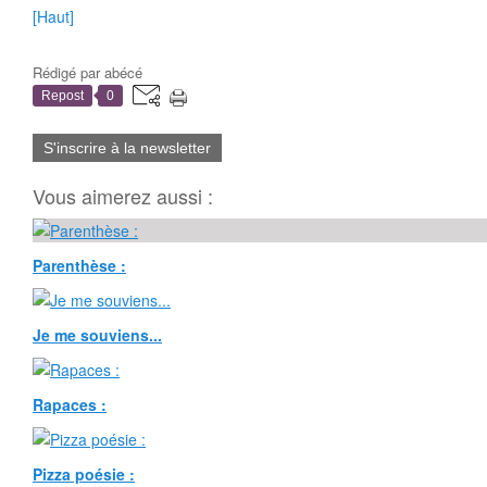
[Haut]
Rédigé par
abécé
Repost
0
S'inscrire à la newsletter
Vous aimerez aussi :
Parenthèse :
Je me souviens...
Rapaces :
Pizza poésie :