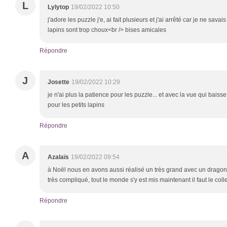
L
Lylytop
19/02/2022 10:50
j'adore les puzzle j'e, ai fait plusieurs et j'ai arrêté car je ne sava
lapins sont trop choux<br /> bises amicales
Répondre
J
Josette
19/02/2022 10:29
je n'ai plus la patience pour les puzzle... et avec la vue qui bais
pour les petits lapins
Répondre
A
Azalaïs
19/02/2022 09:54
à Noël nous en avons aussi réalisé un très grand avec un dragon 
très compliqué, tout le monde s'y est mis maintenant il faut le col
Répondre