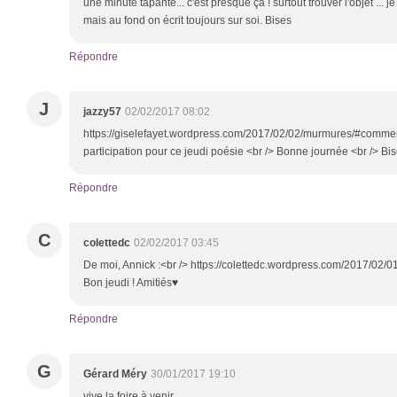
une minute tapante... c'est presque ça ! surtout trouver l'objet ... je
mais au fond on écrit toujours sur soi. Bises
Répondre
J
jazzy57
02/02/2017 08:02
https://giselefayet.wordpress.com/2017/02/02/murmures/#comme
participation pour ce jeudi poésie <br /> Bonne journée <br /> B
Répondre
C
colettedc
02/02/2017 03:45
De moi, Annick :<br /> https://colettedc.wordpress.com/2017/02/01
Bon jeudi ! Amitiés♥
Répondre
G
Gérard Méry
30/01/2017 19:10
vive la foire à venir