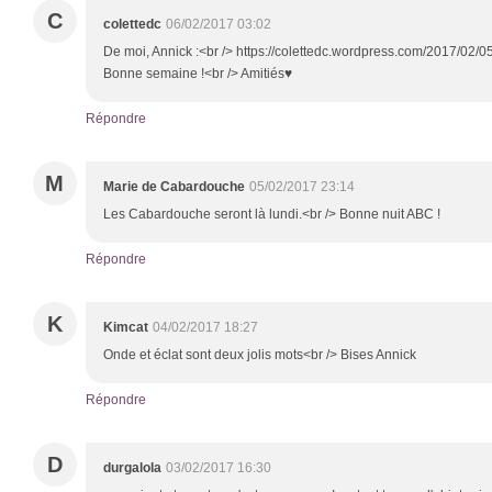
C
colettedc
06/02/2017 03:02
De moi, Annick :<br /> https://colettedc.wordpress.com/2017/02/05
Bonne semaine !<br /> Amitiés♥
Répondre
M
Marie de Cabardouche
05/02/2017 23:14
Les Cabardouche seront là lundi.<br /> Bonne nuit ABC !
Répondre
K
Kimcat
04/02/2017 18:27
Onde et éclat sont deux jolis mots<br /> Bises Annick
Répondre
D
durgalola
03/02/2017 16:30