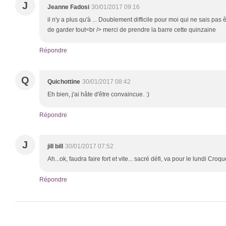
J
Jeanne Fadosi
30/01/2017 09:16
il n'y a plus qu'à ... Doublement difficile pour moi qui ne sais pas 
de garder tout<br /> merci de prendre la barre cette quinzaine
Répondre
Q
Quichottine
30/01/2017 08:42
Eh bien, j'ai hâte d'être convaincue. :)
Répondre
J
jill bill
30/01/2017 07:52
Ah...ok, faudra faire fort et vite... sacré défi, va pour le lundi Cro
Répondre