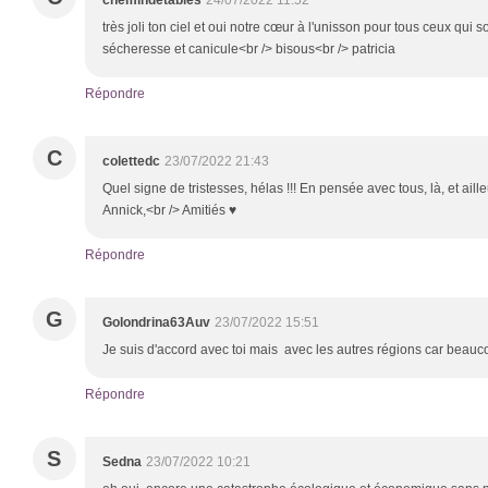
chemindetables
24/07/2022 11:52
très joli ton ciel et oui notre cœur à l'unisson pour tous ceux qui 
sécheresse et canicule<br /> bisous<br /> patricia
Répondre
C
colettedc
23/07/2022 21:43
Quel signe de tristesses, hélas !!! En pensée avec tous, là, et aille
Annick,<br /> Amitiés ♥
Répondre
G
Golondrina63Auv
23/07/2022 15:51
Je suis d'accord avec toi mais avec les autres régions car beauco
Répondre
S
Sedna
23/07/2022 10:21