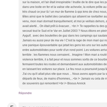
sur la maison, et l'air était irrespirable ! Inutile de te dire que les
dans une boite en fer et la valise vite achevée, la voiture prête a
très chaud ce jour là ! un mur de flamme à qqs kms de chez nous,
têtes ainsi que le ballet des canadairs qui allaient se ravitailler a
venu, mon mari dormait tranquillement, et moi je veillais dehors, 
avait alerté... On était prêt à évacuer... <br /> Te rappelles tu de
secoué tout le Sud et le Var en Juillet 2003 ? Nous étions en plei
Aygulf, avec des bouteilles de gaz dans les campings qui sautaien
Jamais eu aussi peur de ma vie ! C'est la rage de mon mari qui no
une panique épouvantable qui jetait les gens les uns sur les autr
entre automobilistes pour sortir d'un rond point. Les voitures arriv
terrible : les flammes nous cernaient... Imagine ! Mon mari a roul
violence terrible, il a fait peur et nous sommes sortis de ce bour
fermaient toutes les routes et demandaient aux automobilistes de 
en laissant les voitures sur place. Le feu nous a poursuivit jusqu'
J'ai cru qu'il allait plus vite que nous ... Nous avons appris par la s
départs de feux, de mains d'hommes,...<br /> Jamais vu cela de m
de souvenirs qui remontent !<br /> Bisous Annick
Répondre