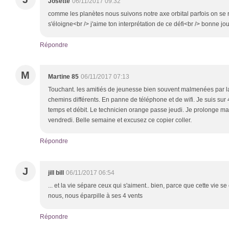
Josette
06/11/2017 09:32
comme les planètes nous suivons notre axe orbital parfois on se 
s'éloigne<br /> j'aime ton interprétation de ce défi<br /> bonne j
Répondre
M
Martine 85
06/11/2017 07:13
Touchant. les amitiés de jeunesse bien souvent malmenées par la
chemins différents. En panne de téléphone et de wifi. Je suis sur 
temps et débit. Le technicien orange passe jeudi. Je prolonge 
vendredi. Belle semaine et excusez ce copier coller.
Répondre
J
jill bill
06/11/2017 06:54
... et la vie sépare ceux qui s'aiment.. bien, parce que cette vie 
nous, nous éparpille à ses 4 vents
Répondre