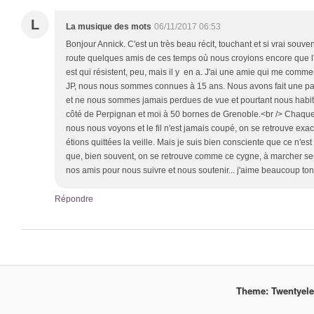
L
La musique des mots
06/11/2017 06:53
Bonjour Annick. C'est un très beau récit, touchant et si vrai souv
route quelques amis de ces temps où nous croyions encore que l'am
est qui résistent, peu, mais il y en a. J'ai une amie qui me comm
JP, nous nous sommes connues à 15 ans. Nous avons fait une pa
et ne nous sommes jamais perdues de vue et pourtant nous habitons
côté de Perpignan et moi à 50 bornes de Grenoble.<br /> Chaque
nous nous voyons et le fil n'est jamais coupé, on se retrouve e
étions quittées la veille. Mais je suis bien consciente que ce n'est
que, bien souvent, on se retrouve comme ce cygne, à marcher seul
nos amis pour nous suivre et nous soutenir... j'aime beaucoup ton 
Répondre
Theme: Twentyel