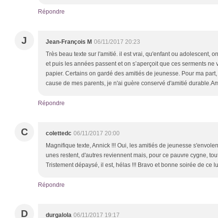
Répondre
J
Jean-François M
06/11/2017 20:23
Très beau texte sur l'amitié. il est vrai, qu'enfant ou adolescent,
et puis les années passent et on s’aperçoit que ces serments ne 
papier. Certains on gardé des amitiés de jeunesse. Pour ma par
cause de mes parents, je n'ai guère conservé d'amitié durable.Ami
Répondre
C
colettedc
06/11/2017 20:00
Magnifique texte, Annick !!! Oui, les amitiés de jeunesse s'envole
unes restent, d'autres reviennent mais, pour ce pauvre cygne, tou
Tristement dépaysé, il est, hélas !!! Bravo et bonne soirée de ce l
Répondre
D
durgalola
06/11/2017 19:17