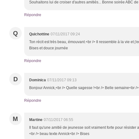
Souhaitons lui de croiser d'autres amitiés... Bonne soirée ABC d
Répondre
Q
Quichottine
07/11/2017 09:24
Ton récit est très beau, émouvant.<br /> Il ressemble à la vie et j'en
Bises et douce journée
Répondre
D
Dominica
07/11/2017 09:13
Bonjour Annick,<br /> Quelle sagesse !<br /> Belle semaine<br 
Répondre
M
Martine
07/11/2017 06:55
Il faut qu'une amitié de jeunesse soit vraiment forte pour résister
<br /> beau texte Annick<br /> Bises