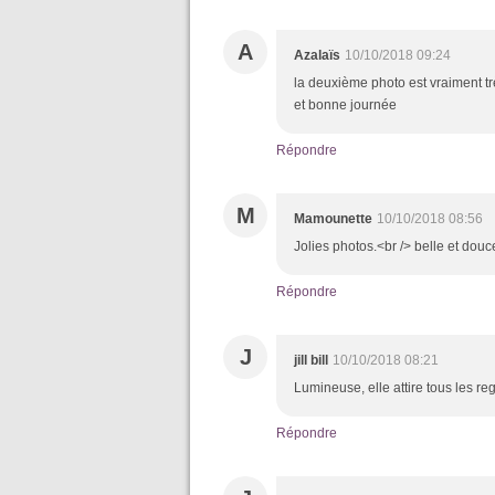
A
Azalaïs
10/10/2018 09:24
la deuxième photo est vraiment tr
et bonne journée
Répondre
M
Mamounette
10/10/2018 08:56
Jolies photos.<br /> belle et dou
Répondre
J
jill bill
10/10/2018 08:21
Lumineuse, elle attire tous les reg
Répondre