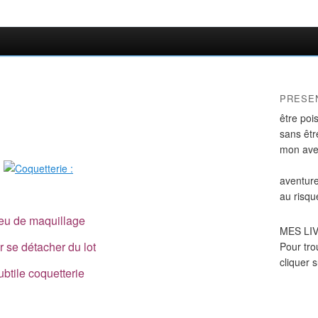
PRESE
être poi
sans être
mon ave
aventure
au risqu
eu de maquillage
MES LI
r se détacher du lot
Pour tro
cliquer 
ubtile coquetterie