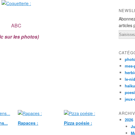
NEWSL
Abonnez
ABC
articles 
Email
lic sur les photos)
CATÉG
phot
mes-
herbi
le-ni
haiku
poesi
jeux-
ARCHI
2026
s...
Rapaces :
Pizza poésie :
Ju
M