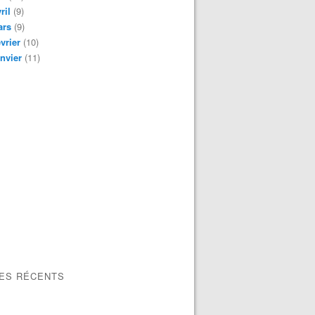
ril
(9)
ars
(9)
vrier
(10)
nvier
(11)
LES RÉCENTS