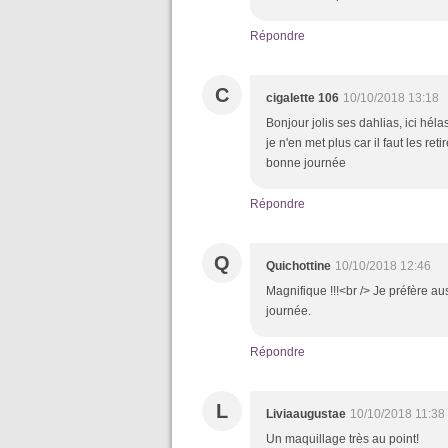
Répondre
C
cigalette 106
10/10/2018 13:18
Bonjour jolis ses dahlias, ici hél
je n'en met plus car il faut les ret
bonne journée
Répondre
Q
Quichottine
10/10/2018 12:46
Magnifique !!!<br /> Je préfère au
journée.
Répondre
L
Liviaaugustae
10/10/2018 11:38
Un maquillage très au point!