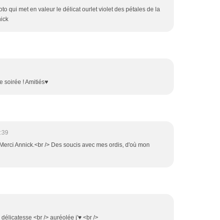
 qui met en valeur le délicat ourlet violet des pétales de la
nick
e soirée ! Amitiés♥
:39
 Merci Annick.<br /> Des soucis avec mes ordis, d'où mon
 délicatesse <br /> auréolée j'♥ <br />