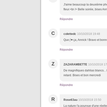
J'aime beaucoup la deuxième photo
fleur.<br /> Belle soirée, bises An
Répondre
C
colettedc
10/10/2018 19:48
Que j'♥ ça, Annick ! Bravo et bonn
Répondre
Z
ZAZARAMBETTE
10/10/2018 17
De magnifiques dahlias blancs...
retard. Bises et bon mercredi
Répondre
R
Rose63au
10/10/2018 15:50
La nature l'a pourvue d'une réelle