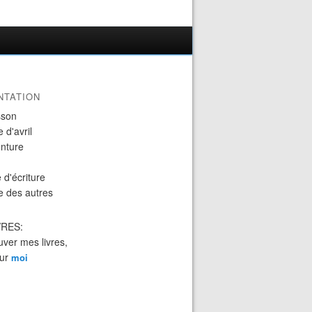
NTATION
sson
 d'avril
nture
 d'écriture
e des autres
VRES:
uver mes livres,
sur
moi