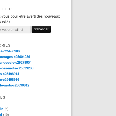
ETTER
-vous pour être averti des nouveaux
publiés.
ORIES
os-c25498908
partages-c25604086
er-poesie-c29279954
d-des-mots-c25539288
s-c25498914
e-c25498916
de-mots-c28690812
VES
in
(6)
ai
(10)