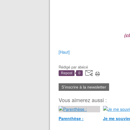
(c
[Haut]
Rédigé par
abécé
Repost
0
S'inscrire à la newsletter
Vous aimerez aussi :
Parenthèse :
Je me souvien