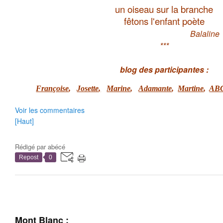
un oiseau sur la branche
fêtons l'enfant poète
Balaline
***
blog des participantes :
Fran
çoise
,
Josette
,
Marine
,
Adamante
,
Martine
,
AB
Voir les commentaires
[Haut]
Rédigé par
abécé
Repost
0
Mont Blanc :