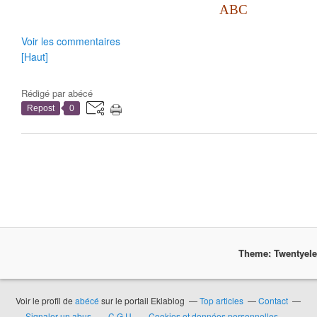
ABC
Voir les commentaires
[Haut]
Rédigé par
abécé
Repost
0
Theme: Twentyel
Voir le profil de
abécé
sur le portail Eklablog
Top articles
Contact
Signaler un abus
C.G.U.
Cookies et données personnelles