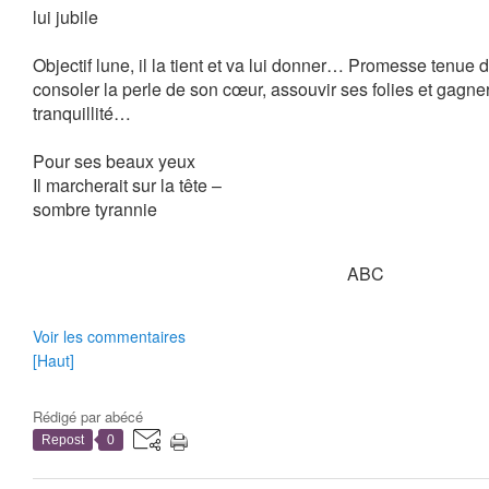
lui jubile
Objectif lune, il la tient et va lui donner… Promesse tenue d
consoler la perle de son cœur, assouvir ses folies et gagner, 
tranquillité…
Pour ses beaux yeux
Il marcherait sur la tête –
sombre tyrannie
ABC
Voir les commentaires
[Haut]
Rédigé par
abécé
Repost
0