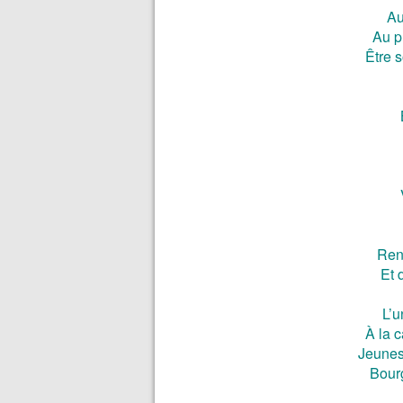
Au 
Au p
Être 
Ren
Et 
L’u
À la 
Jeuness
Bourg