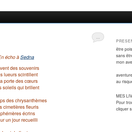
…
PRESE
être poi
sans être
En écho à
Sedna
mon ave
vent des souvenirs
s lueurs scintillent
aventure
la porte des cœurs
au risqu
 soleils qui brillent
MES LI
ps des chrysanthèmes
Pour tro
 cimetières fleuris
cliquer 
phémères écrins
ur un jour recueilli