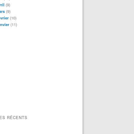
ril
(9)
ars
(9)
vrier
(10)
nvier
(11)
LES RÉCENTS