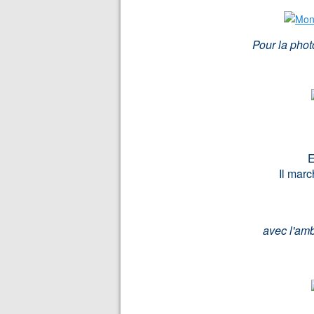
Pour la pho
E
Il marc
avec l'amb