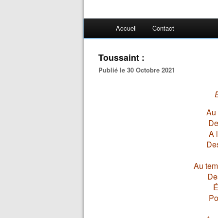
Accueil
Contact
Toussaint :
Publié le 30 Octobre 2021
Au 
De
A 
Des
Au tem
Des
É
Po