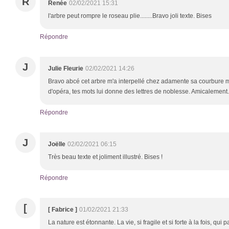
R
Renée
02/02/2021 15:31
l'arbre peut rompre le roseau plie........Bravo joli texte. Bises
Répondre
J
Julie Fleurie
02/02/2021 14:26
Bravo abcé cet arbre m'a interpellé chez adamente sa courbure m
d'opéra, tes mots lui donne des lettres de noblesse. Amicalement.
Répondre
J
Joëlle
02/02/2021 06:15
Très beau texte et joliment illustré. Bises !
Répondre
[
[ Fabrice ]
01/02/2021 21:33
La nature est étonnante. La vie, si fragile et si forte à la fois, qui 