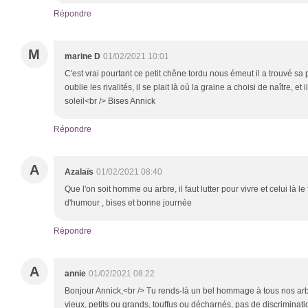
Répondre
M
marine D
01/02/2021 10:01
C'est vrai pourtant ce petit chêne tordu nous émeut il a trouvé sa pl
oublie les rivalités, il se plait là où la graine a choisi de naître, et i
soleil<br /> Bises Annick
Répondre
A
Azalaïs
01/02/2021 08:40
Que l'on soit homme ou arbre, il faut lutter pour vivre et celui là 
d'humour , bises et bonne journée
Répondre
A
annie
01/02/2021 08:22
Bonjour Annick,<br /> Tu rends-là un bel hommage à tous nos arbr
vieux, petits ou grands, touffus ou décharnés, pas de discriminatio