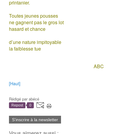
printanier.
Toutes jeunes pousses
ne gagnent pas le gros lot
hasard et chance
d’une nature impitoyable
la faiblesse tue
ABC
[Haut]
Rédigé par
abécé
Repost
0
S'inscrire à la newsletter
Vous aimerez aussi :