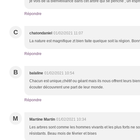
je vois de la bienveillance dans cet arbre qui se penche ; un espri
Répondre
C
chatondaniel
01/02/2021 11:07
La nature est magnifique zt bien faite quelque soit la région. Bon
Répondre
B
balaline
01/02/2021 10:54
Chacun est unique,chétif ou géant mais ils nous offrent leurs bienf
écouter découvrent une part de leur monde.
Répondre
M
Martine Martin
01/02/2021 10:34
Les arbres sont comme les hommes vivants et les plus forts ne so
résistants. Beau mois de février et bises