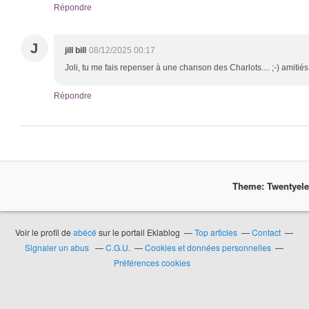
Répondre
J
jill bill
08/12/2025 00:17
Joli, tu me fais repenser à une chanson des Charlots.... ;-) amitiés, 
Répondre
Theme: Twentyel
Voir le profil de
abécé
sur le portail Eklablog
Top articles
Contact
Signaler un abus
C.G.U.
Cookies et données personnelles
Préférences cookies