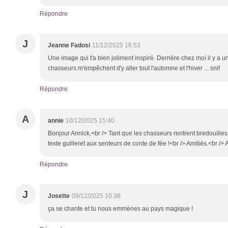
Répondre
J
Jeanne Fadosi
11/12/2025 16:53
Une image qui t'a bien joliment inspiré. Derrière chez moi il y a un
chasseurs m'empêchent d'y aller tout l'automne et l'hiver ... snif
Répondre
A
annie
10/12/2025 15:40
Bonjour Annick,<br /> Tant que les chasseurs rentrent bredouilles, 
texte guilleret aux senteurs de conte de fée !<br /> Amitiés.<br /> 
Répondre
J
Josette
09/12/2025 10:38
ça se chante et tu nous emmènes au pays magique !