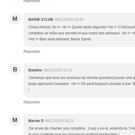
Répondre
M
MARIE SYLVIE
08/12/2025 19:49
Chère Annick,<br /> <br /> Quelle belle légende !<br /> C'est tou
comptine se mêle aux secrets et aux ruses des animaux .<br /> <b
!<br /> Bien amicalement, Marie Sylvie
Répondre
B
Balaline
08/12/2025 19:12
J'aimerais que tous les animaux du monde puissent passer une p
toute agression humaine .<br /> On peut toujours chanter à tue- t
!
Répondre
M
Marine D
08/12/2025 18:21
J'ai envie de chanter une comptine , Loup y es-tu, entends-tu ?<br 
je suis contente que les chasseurs rentrent bredouilles !