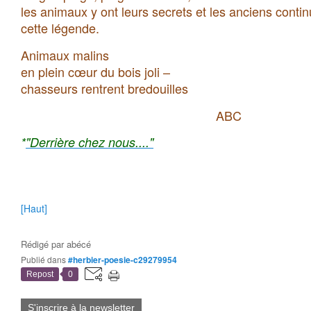
les animaux y ont leurs secrets et les anciens conti
cette légende.
Animaux malins
en plein cœur du bois joli –
chasseurs rentrent bredouilles
ABC
*
"Derrière chez nous...."
[Haut]
Rédigé par
abécé
Publié dans
#herbier-poesie-c29279954
Repost
0
S'inscrire à la newsletter