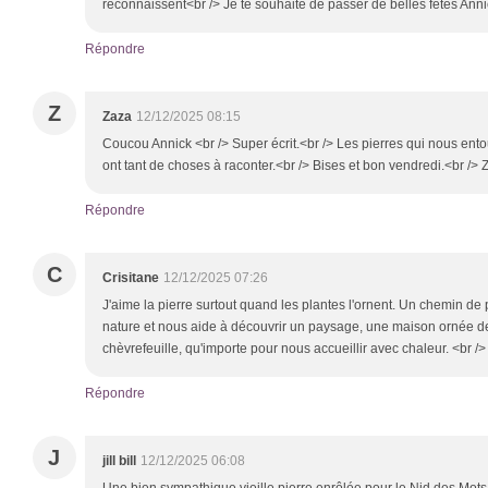
reconnaissent<br /> Je te souhaite de passer de belles fêtes Ann
Répondre
Z
Zaza
12/12/2025 08:15
Coucou Annick <br /> Super écrit.<br /> Les pierres qui nous entour
ont tant de choses à raconter.<br /> Bises et bon vendredi.<br /> 
Répondre
C
Crisitane
12/12/2025 07:26
J'aime la pierre surtout quand les plantes l'ornent. Un chemin de
nature et nous aide à découvrir un paysage, une maison ornée de 
chèvrefeuille, qu'importe pour nous accueillir avec chaleur. <br /
Répondre
J
jill bill
12/12/2025 06:08