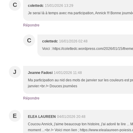
C
colettedc
15/01/2026 13:29
Je serai là à temps avec ma participation, Annick !!! Bonne journé
Répondre
C
colettedc
16/01/2026 02:48
Voici : https://colettedc.wordpress.com/2026/01/15/them
J
Jeanne Fadosi
14/01/2026 11:48
Ma participation au nid des mots de janvier sur les couleurs est
janvier.<br /> Douces journées
Répondre
E
ELEA LAUREEN
04/01/2026 20:48
Coucou Annick, j'aime beaucoup ton histoire, j'ai adoré te lire ...
moment ...<br /> Voici mon lien ; https://www.elealaureen-poie