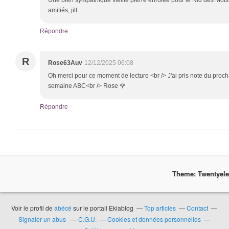
Une bien sympathique vieille pierre enrôlée pour le Nid des Mots
amitiés, jill
Répondre
R
Rose63Auv
12/12/2025 06:08
Oh merci pour ce moment de lecture <br /> J'ai pris note du proc
semaine ABC<br /> Rose 🌹
Répondre
Theme: Twentyel
Voir le profil de
abécé
sur le portail Eklablog
Top articles
Contact
Signaler un abus
C.G.U.
Cookies et données personnelles