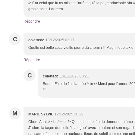
/> Car celui que tu as mis ne s'arrête qu'à la page principale.<br
gros bisous, Laureen
Répondre
C
colettedc
13/12/2025 03:17
Quelle est belle cette vieille pierre du chemin !!! Magnifique texte,
Répondre
C
colettedc
13/12/2025 03:21
Bonne Fête de fin d'année !<br /> Merci pour l'année 202
!!!
M
MARIE SYLVIE
12/12/2025 20:29
Chère Annick,<br /> <br /> Quelle belle idée de donner une âme à
J'adore la façon dont elle "dialogue" avec la nature et son regard
passage où elle croque quelques fleurs de soleil comme une pet