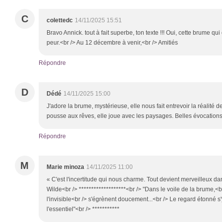
C
colettedc
14/11/2025 15:51
Bravo Annick. tout à fait superbe, ton texte !!! Oui, cette brume qu
peur.<br /> Au 12 décembre à venir,<br /> Amitiés
Répondre
D
Dédé
14/11/2025 15:00
J'adore la brume, mystérieuse, elle nous fait entrevoir la réalité d
pousse aux rêves, elle joue avec les paysages. Belles évocations 
Répondre
M
Marie minoza
14/11/2025 11:00
« C'est l'incertitude qui nous charme. Tout devient merveilleux d
Wilde<br /> *******************<br /> "Dans le voile de la brume,<
l'invisible<br /> s'égrènent doucement...<br /> Le regard étonné s'
l'essentiel"<br /> ***********