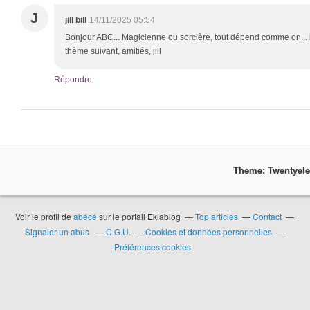
J
jill bill
14/11/2025 05:54
Bonjour ABC... Magicienne ou sorcière, tout dépend comme on... la 
thème suivant, amitiés, jill
Répondre
Theme: Twentyel
Voir le profil de
abécé
sur le portail Eklablog
Top articles
Contact
Signaler un abus
C.G.U.
Cookies et données personnelles
Préférences cookies