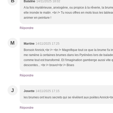
B
Balaline
14/11/2025 18:02
A la fois mystérieuse, anxiogène, ou propice à la rêverie, la bru
elle inonde le matin .<br /> Tu nous offres en mots tous les tabl
animer en peinture !
Répondre
M
Martine
14/11/2025 17:25
Bonsoir Annick,<br /> <br /> Magnifique tout ce que la brume t'a i
me ramène à certaines brumes dans les Pyrénées lors de balades
comme tout est transformé. Et l'imagination gamberge aussi vite q
descentes... <br /> bravo!<br /> Bises
Répondre
J
Josette
14/11/2025 17:15
les brumes ont leurs secrets qui se révèlent aux poètes Annick<b
Répondre