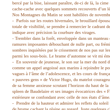
bercé par la bise, laissant paraître, de-ci de là, la cime
cache-cache avec quelques sommets recouverts d’un le
Nos Montagnes du Matin se sont habillées de novembr
- Parfois sur les routes hivernales, le brouillard épou
totale de visibilité, se prendre à remercier le cadrant 
indique avec précision la courbure des virages.
- Trembler dans la forêt, enveloppée dans un manteau
ramures imposantes débouchant de nulle part, ou frém
sombres inquiétées par le crissement de nos pas sur les
parmi les sous-bois. Le brame d’automne se vit mi éme
- En souvenir de jeunesse, le son sur la mer du nord 
comme un appel angoissé aux marins à rejoindre le port
vagues à l’âme de l’adolescence, et les cours de franc
« pauvres gens » de Victor Hugo, du matelot courageux 
de sa femme anxieuse scrutant l’horizon du haut de la f
spleen de Baudelaire et ses images évocatrices des « 
extérieure se confondant avec celle de nos états d’âme
- Prendre de la hauteur et admirer les reflets du solei
de brume cachant la plaine au regard. Juste quelques c