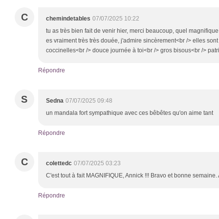
C
chemindetables
07/07/2025 10:22
tu as très bien fait de venir hier, merci beaucoup, quel magnifique
es vraiment très très douée, j'admire sincèrement<br /> elles sont
coccinelles<br /> douce journée à toi<br /> gros bisous<br /> patr
Répondre
S
Sedna
07/07/2025 09:48
un mandala fort sympathique avec ces bêbêtes qu'on aime tant
Répondre
C
colettedc
07/07/2025 03:23
C'est tout à fait MAGNIFIQUE, Annick !!! Bravo et bonne semaine. 
Répondre